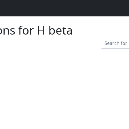
ons for H beta
y